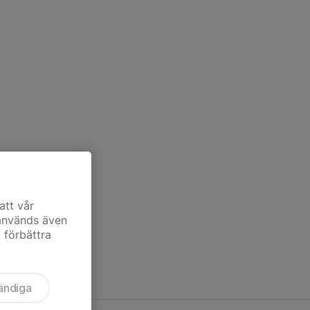
att vår
 används även
t förbättra
ändiga