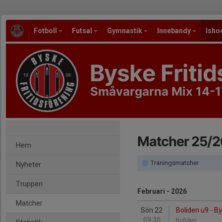
Fotboll
Futsal
Gymnastik
Innebandy
Isho
Byske Fritid
Småvargarna Mix 14-1
Matcher 25/2
Hem
Träningsmatcher
Nyheter
Truppen
Februari - 2026
Matcher
Sön 22
Boliden u9 - B
09:30
Boliden