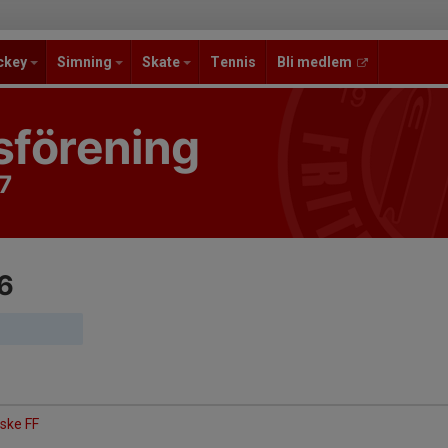
ckey
Simning
Skate
Tennis
Bli medlem
sförening
7
6
yske FF