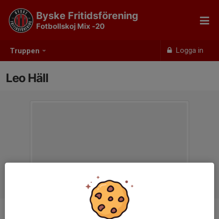
Byske Fritidsförening
Fotbollskoj Mix -20
Logga in
Truppen
Leo Häll
Position
-