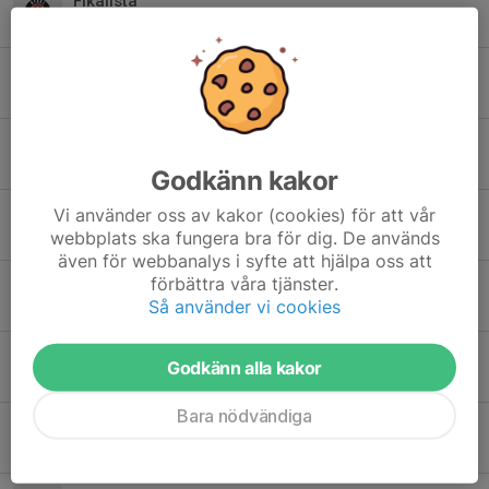
Fikalista
6 maj, 20:10
1
Nu drar ute träningarna igång!
12 apr, 20:32
0
Info om matchtröjor
2 apr, 09:33
2
Godkänn kakor
Träningsinfo.
Vi använder oss av kakor (cookies) för att vår
webbplats ska fungera bra för dig. De används
25 mar, 11:44
0
även för webbanalys i syfte att hjälpa oss att
förbättra våra tjänster.
Första träningen i tältet!
Så använder vi cookies
15 mar, 20:34
1
Träningstider i stan
Godkänn alla kakor
8 mar, 19:40
0
Bara nödvändiga
Tack för säsongen!
29 sep 2025
0