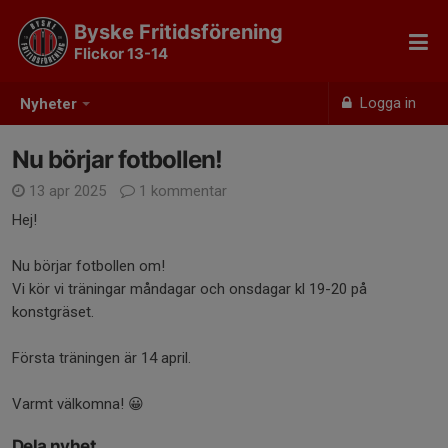
Byske Fritidsförening
Flickor 13-14
Logga in
Nyheter
Nu börjar fotbollen!
13 apr 2025
1 kommentar
Hej!
Nu börjar fotbollen om!
Vi kör vi träningar måndagar och onsdagar kl 19-20 på
konstgräset.
Första träningen är 14 april.
Varmt välkomna! 😀
Dela nyhet