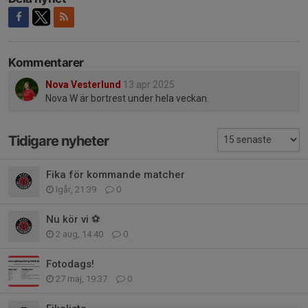
Kommentarer
Nova Vesterlund
13 apr 2025
Nova W är bortrest under hela veckan.
Tidigare nyheter
Fika för kommande matcher
Igår, 21:39
0
Nu kör vi ⚽️
2 aug, 14:40
0
Fotodags!
27 maj, 19:37
0