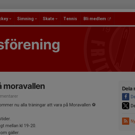
ckey
Simning
Skate
Tennis
Bli medlem
sförening
på moravallen
Dela 
mentarer
De
mmer nu alla träningar att vara på Moravallen ⚽️
De
stider.
Ny
gt mellan kl 19-20.
om gäller.