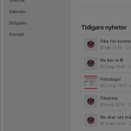
Statistik
Kalender
Bildgalleri
Tidigare nyheter
Kontakt
Fika för kom
Igår, 21:39
Nu kör vi ⚽️
2 aug, 14:40
Fotodags!
27 maj, 19:37
Fikalista
6 maj, 20:10
Nu drar ute tr
12 apr, 20:32