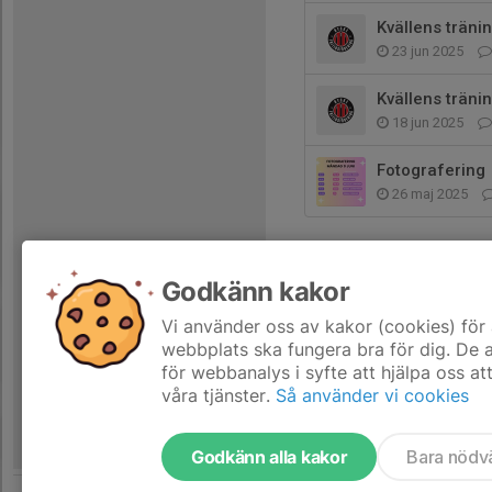
Kvällens träni
23 jun 2025
Kvällens träni
18 jun 2025
Fotografering
26 maj 2025
Godkänn kakor
Vi använder oss av kakor (cookies) för 
webbplats ska fungera bra för dig. De
för webbanalys i syfte att hjälpa oss at
våra tjänster.
Så använder vi cookies
Godkänn alla kakor
Bara nödv