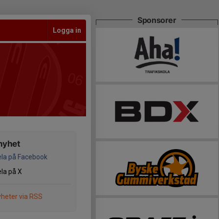
Sponsorer
Logga in
nyhet
la på Facebook
la på X
heter via RSS