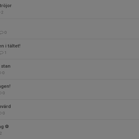
tröjor
2
0
n i tältet!
1
 stan
0
ngen!
0
hvärd
0
ng ⚽️
2