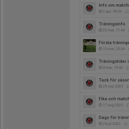
Info om match
2 apr, 09:33
Träningsinfo.
25 mar, 11:44
Första träninge
15 mar, 20:34
Träningstider i
8 mar, 19:40
Tack för säso
29 sep 2025
Fika och matc
17 aug 2025
Dags för träni
29 jul 2025