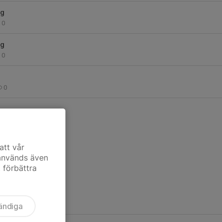
ng
0
ng
0
0
att vår
 används även
t förbättra
ändiga