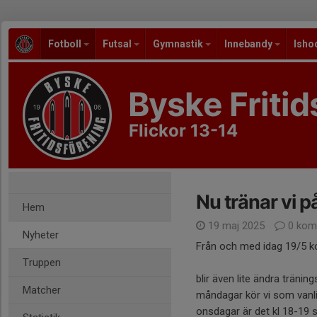
Fotboll
Futsal
Gymnastik
Innebandy
Isho
Byske Fritid
Flickor 13-14
Nu tränar vi 
Hem
19 maj 2025
0 kom
Nyheter
Från och med idag 19/5 ko
Truppen
blir även lite ändra träning
Matcher
måndagar kör vi som vanli
onsdagar är det kl 18-19 s