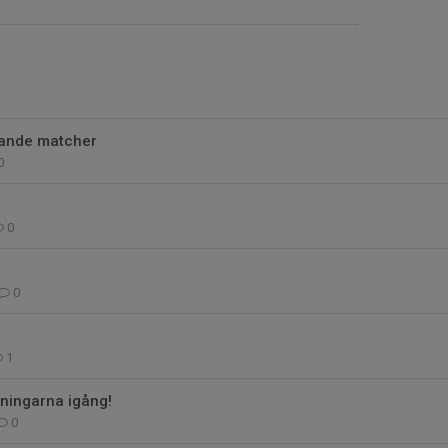
mande matcher
0
0
0
1
äningarna igång!
0