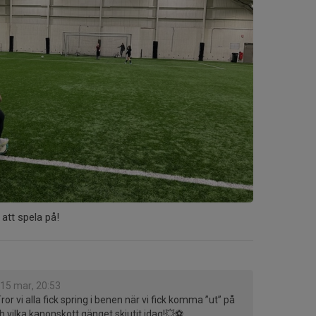
 att spela på!
15 mar, 20:53
ror vi alla fick spring i benen när vi fick komma ”ut” på
h vilka kanonskott gänget skjutit idag!💥⚽️