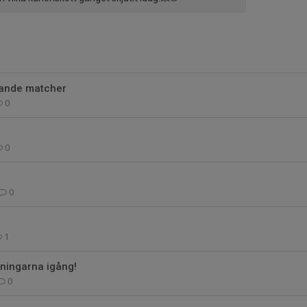
mande matcher
0
0
0
1
äningarna igång!
0