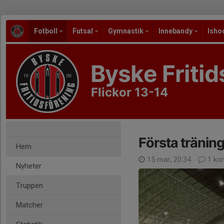
Fotboll
Futsal
Gymnastik
Innebandy
Isho
Byske Fritid
Flickor 13-14
Första träninge
Hem
15 mar, 20:34
1 ko
Nyheter
Truppen
Matcher