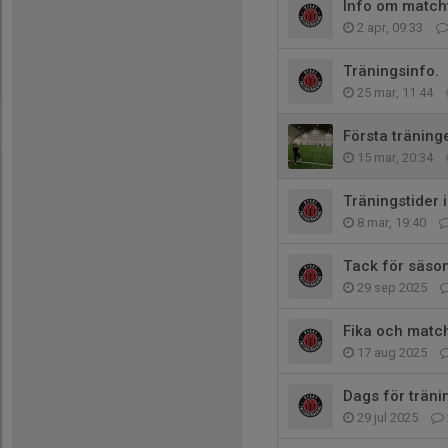
Info om match
2 apr, 09:33
Träningsinfo.
25 mar, 11:44
Första träninge
15 mar, 20:34
Träningstider i
8 mar, 19:40
Tack för säso
29 sep 2025
Fika och matc
17 aug 2025
Dags för träni
29 jul 2025