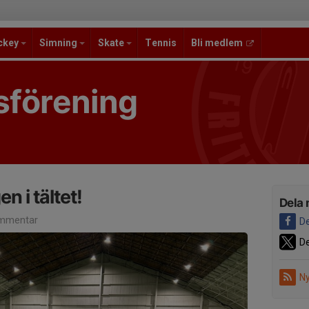
ckey
Simning
Skate
Tennis
Bli medlem
sförening
n i tältet!
Dela 
mmentar
De
De
Ny