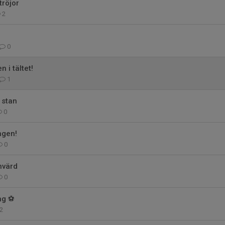
tröjor
2
0
n i tältet!
1
 stan
0
ngen!
0
hvärd
0
ng ⚽️
2