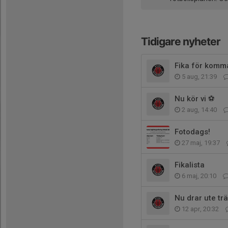
Tidigare nyheter
Fika för kom
5 aug, 21:39
Nu kör vi ⚽️
2 aug, 14:40
Fotodags!
27 maj, 19:37
Fikalista
6 maj, 20:10
Nu drar ute tr
12 apr, 20:32