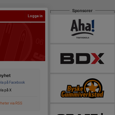
Sponsorer
Logga in
nyhet
la på Facebook
la på X
heter via RSS