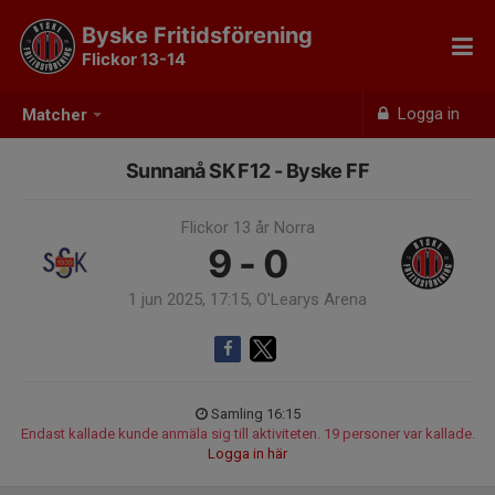
Byske Fritidsförening
Flickor 13-14
Logga in
Matcher
Sunnanå SK F12 - Byske FF
Flickor 13 år Norra
9 - 0
1 jun 2025, 17:15, O'Learys Arena
Samling 16:15
Endast kallade kunde anmäla sig till aktiviteten. 19 personer var kallade.
Logga in här