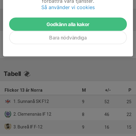
förbättra våra tjänster.
Robin Marklund
Tränare
Så använder vi cookies
Referat
Godkänn alla kakor
Bara nödvändiga
Inget referat skrivet
Tabell
Flickor 13 år Norra
M
+/-
P
1. Sunnanå SK F12
9
52
25
2. Clemensnäs IF 12
8
46
22
3. Bureå IF F-12
9
16
15