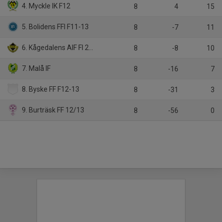
4. Myckle IK F12
8
4
15
5. Bolidens FFI F11-13
8
-7
11
6. Kågedalens AIF Fl 2012 Gul
8
-8
10
7. Malå IF
8
-16
7
8. Byske FF F12-13
8
-31
3
9. Burträsk FF 12/13
8
-56
0