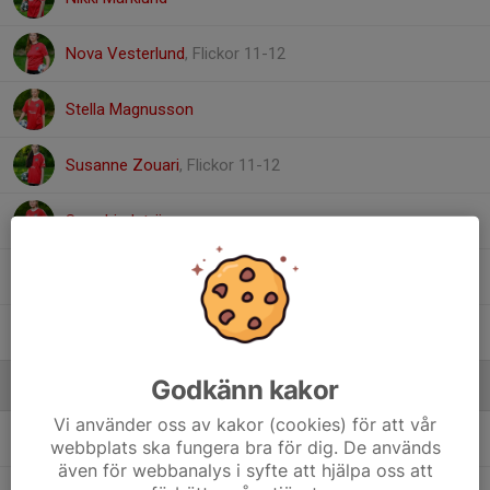
Nova Vesterlund
, Flickor 11-12
Stella Magnusson
Susanne Zouari
, Flickor 11-12
Svea Lindström
Svea Snodgrass
, Flickor 11-12
Thea Marklund
, Flickor 11-13
Godkänn kakor
Ledare
Vi använder oss av kakor (cookies) för att vår
Korey Snodgrass
Tränare
webbplats ska fungera bra för dig. De används
även för webbanalys i syfte att hjälpa oss att