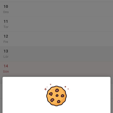
10
Ons
11
Tor
12
Fre
13
Lör
14
Sön
v.25
15
Mån
16
Tis