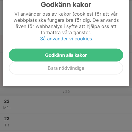
Godkänn kakor
17
Ons
Vi använder oss av kakor (cookies) för att vår
webbplats ska fungera bra för dig. De används
18
även för webbanalys i syfte att hjälpa oss att
Tor
förbättra våra tjänster.
Så använder vi cookies
19
Fre
Godkänn alla kakor
20
Lör
Bara nödvändiga
21
Sön
v.26
22
Mån
23
Tis