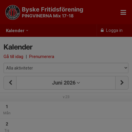
Byske Fritidsförening
PINGVINERNA Mix 17-18
Logga in
Kalender
Kalender
Gå till idag
|
Prenumerera
Juni 2026
v.23
1
Mån
2
Tis