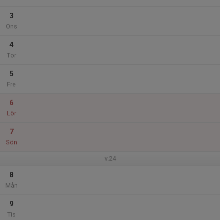
3
Ons
4
Tor
5
Fre
6
Lör
7
Sön
v.24
8
Mån
9
Tis