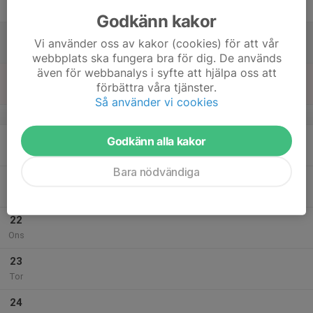
Fre
Godkänn kakor
18
Vi använder oss av kakor (cookies) för att vår
Lör
webbplats ska fungera bra för dig. De används
även för webbanalys i syfte att hjälpa oss att
19
förbättra våra tjänster.
Sön
Så använder vi cookies
v.30
20
Godkänn alla kakor
Mån
Bara nödvändiga
21
Tis
22
Ons
23
Tor
24