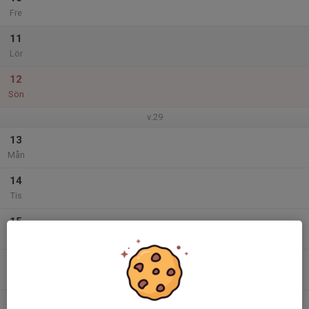
Fre
11
Lör
12
Sön
v.29
13
Mån
14
Tis
15
Ons
16
Tor
17