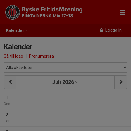
Byske Fritidsförening
PINGVINERNA Mix 17-18
Logga in
Kalender
Kalender
Gå till idag
|
Prenumerera
Juli 2026
1
Ons
2
Tor