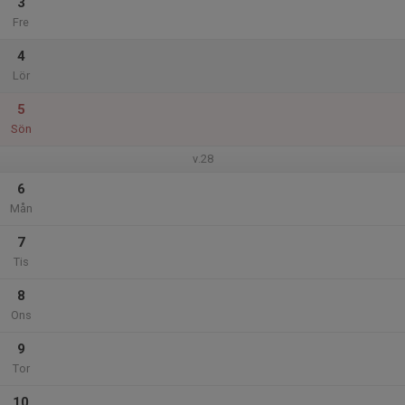
3
Fre
4
Lör
5
Sön
v.28
6
Mån
7
Tis
8
Ons
9
Tor
10