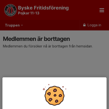
Byske Fritidsförening
Pojkar 11-13
Logga in
Truppen
Medlemmen är borttagen
Medlemmen du försöker nå är borttagen från hemsidan.