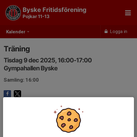
Byske Fritidsförening
Pojkar 11-13
Logga in
Kalender
Träning
Tisdag 9 dec 2025, 16:00-17:00
Gympahallen Byske
Samling: 16:00