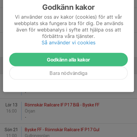
-
Godkänn kakor
Sön 24
Myckle IK P17 - Byske FF
Vi använder oss av kakor (cookies) för att vår
14:00
Björkvalla 1
webbplats ska fungera bra för dig. De används
-
även för webbanalys i syfte att hjälpa oss att
förbättra våra tjänster.
Sön 31
Byske FF - Innervik SK mix 17
Så använder vi cookies
11:00
Gullringsplan
-
Godkänn alla kakor
September
Bara nödvändiga
Sön 7
Morön BK P-2017 M lag 1 - Byske FF
10:00
Skogsvallen
-
Lör 13
Rönnskär Railcare IF P17 Blå - Byske FF
16:00
Örjan
-
Sön 21
Byske FF - Rönnskär Railcare IF P17 Gul
11:00
Gullringsplan