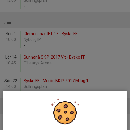
13:00
Gullringsplan
-
Juni
Sön 1
Clemensnäs IF P17 - Byske FF
10:00
Nyborg IP
-
Lör 14
Sunnanå SK P-2017 Vit - Byske FF
10:45
O'Learys Arena
-
Sön 22
Byske FF - Morön BK P-2017 M lag 1
14:00
Gullringsplan
-
Augusti
Sön 17
Byske FF - Morön BK P-2017 M lag 3
11:00
Gullringsplan