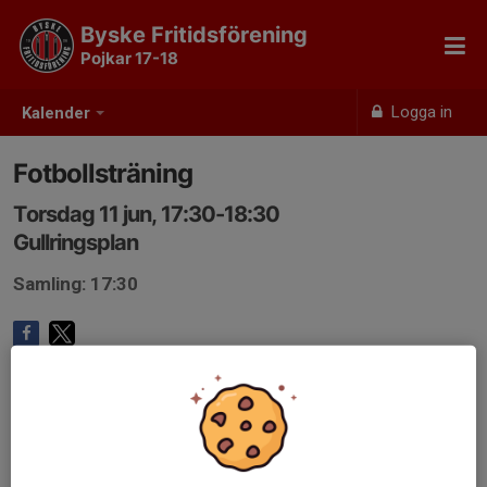
Byske Fritidsförening
Pojkar 17-18
Logga in
Kalender
Fotbollsträning
Torsdag 11 jun, 17:30-18:30
Gullringsplan
Samling: 17:30