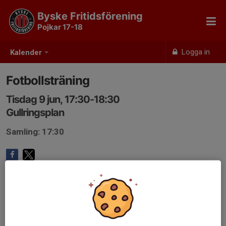
Byske Fritidsförening
Pojkar 17-18
Logga in
Kalender
Fotbollsträning
Tisdag 9 jun, 17:30-18:30
Gullringsplan
Samling: 17:30