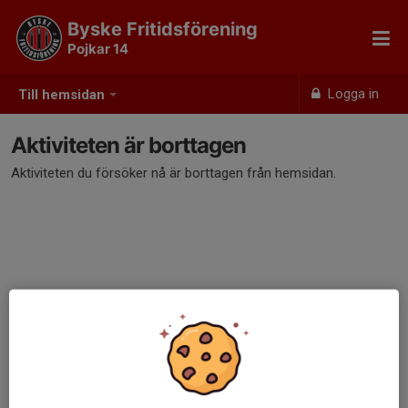
Byske Fritidsförening
Pojkar 14
Logga in
Till hemsidan
Aktiviteten är borttagen
Aktiviteten du försöker nå är borttagen från hemsidan.