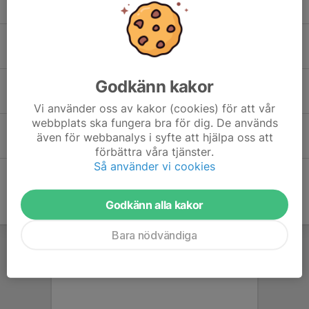
26 maj, 15:12
0
Fotografering av laget 2 juni 17.30
18 maj, 11:44
0
Godkänn kakor
Sammandrag 17/5 Gullringsplan
12 maj, 10:16
0
Vi använder oss av kakor (cookies) för att vår
webbplats ska fungera bra för dig. De används
Nu drar fotbollen igång!
även för webbanalys i syfte att hjälpa oss att
12 apr, 20:45
0
förbättra våra tjänster.
Så använder vi cookies
Godkänn alla kakor
Bara nödvändiga