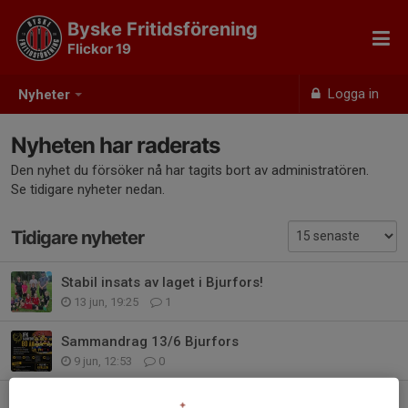
Byske Fritidsförening
Flickor 19
Logga in
Nyheter
Nyheten har raderats
Den nyhet du försöker nå har tagits bort av administratören.
Se tidigare nyheter nedan.
Tidigare nyheter
Stabil insats av laget i Bjurfors!
13 jun, 19:25
1
Sammandrag 13/6 Bjurfors
9 jun, 12:53
0
Sammandrag 30/5