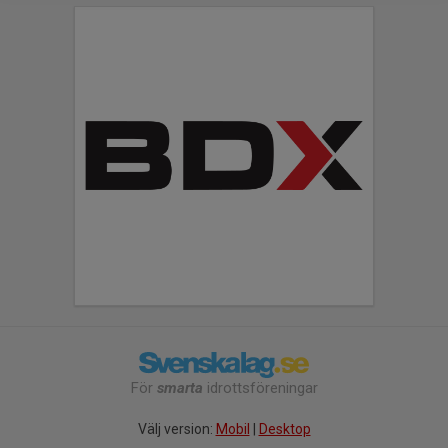
För
smarta
idrottsföreningar
Välj version:
Mobil
|
Desktop