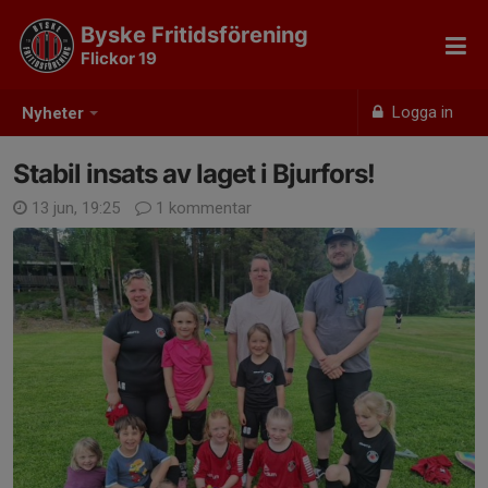
Byske Fritidsförening
Flickor 19
Logga in
Nyheter
Stabil insats av laget i Bjurfors!
13 jun, 19:25
1 kommentar