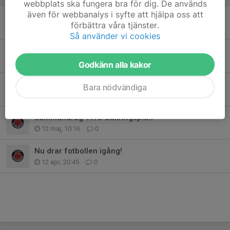
webbplats ska fungera bra för dig. De används
även för webbanalys i syfte att hjälpa oss att
Sammandrag 13/6 Bjurfors
förbättra våra tjänster.
9 jun, 12:53
0
Så använder vi cookies
Sammandrag 30/5
26 maj, 15:12
0
Godkänn alla kakor
Fotografering av laget 2 juni 17.30
Bara nödvändiga
18 maj, 11:44
0
Sammandrag 17/5 Gullringsplan
12 maj, 10:16
0
Nu drar fotbollen igång!
12 apr, 20:45
0