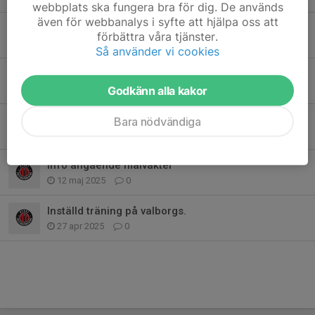
webbplats ska fungera bra för dig. De används
även för webbanalys i syfte att hjälpa oss att
Samåkning till Lycksele
förbättra våra tjänster.
25 maj 2025
4
Så använder vi cookies
Fikalista + matchvärd
19 maj 2025
0
Godkänn alla kakor
Finalista + matchvärd.
Bara nödvändiga
18 maj 2025
0
Info angående målvakter
12 maj 2025
0
Inställd träning på valborgs.
27 apr 2025
0