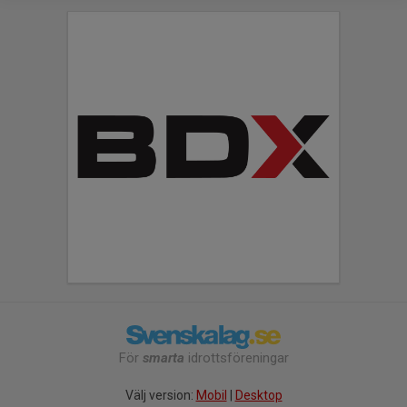
För
smarta
idrottsföreningar
Välj version:
Mobil
|
Desktop