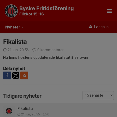
Byske Fritidsförening
Flickor 15-16
Logga in
Nyheter
Fikalista
21 jun, 20:56
0 kommentarer
Nu finns höstens uppdaterade fikalista! ⬆️ se ovan
Dela nyhet
Tidigare nyheter
Fikalista
21 jun, 20:56
0