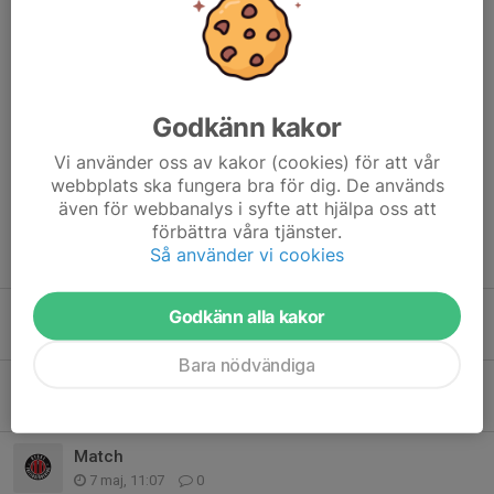
Dela nyhet
Godkänn kakor
Kommentarer
Vi använder oss av kakor (cookies) för att vår
Marina Långdahl
22 jun 2025
webbplats ska fungera bra för dig. De används
Så himla bra info! Tack för den!👏😍
även för webbanalys i syfte att hjälpa oss att
förbättra våra tjänster.
Så använder vi cookies
Tidigare nyheter
Fikalista
Godkänn alla kakor
21 jun, 20:56
0
Bara nödvändiga
OBS NYA TRÄNINGSTIDER
8 maj, 11:10
2
Match
7 maj, 11:07
0