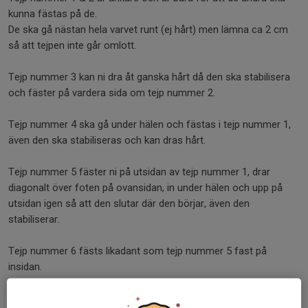
kunna fästas på de.
De ska gå nästan hela varvet runt (ej hårt) men lämna ca 2 cm
så att tejpen inte går omlott.
Tejp nummer 3 kan ni dra åt ganska hårt då den ska stabilisera
och fäster på vardera sida om tejp nummer 2.
Tejp nummer 4 ska gå under hälen och fästas i tejp nummer 1,
även den ska stabiliseras och kan dras hårt.
Tejp nummer 5 fäster ni på utsidan av tejp nummer 1, drar
diagonalt över foten på ovansidan, in under hälen och upp på
utsidan igen så att den slutar där den börjar, även den
stabiliserar.
Tejp nummer 6 fästs likadant som tejp nummer 5 fast på
insidan.
Lycka till 😊