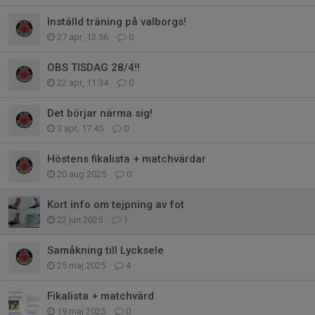
Inställd träning på valborgs!
27 apr, 12:56
0
OBS TISDAG 28/4!!
22 apr, 11:34
0
Det börjar närma sig!
3 apr, 17:45
0
Höstens fikalista + matchvärdar
20 aug 2025
0
Kort info om tejpning av fot
22 jun 2025
1
Samåkning till Lycksele
25 maj 2025
4
Fikalista + matchvärd
19 maj 2025
0