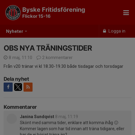
Byske Fritidsförening
Flickor 15-16
Logga in
Nyheter
OBS NYA TRÄNINGSTIDER
8 maj, 11:10
2 kommentarer
Från v20 tränar vi kl 18.30-19.30 både tisdagar och torsdagar
Dela nyhet
Kommentarer
Janina Sundqvist
8 maj, 11:19
Skönt med samma tider, enklare att komma ihåg 🙂
Kommer lagen som har tid innan att träna tidigare, eller
har de ej börjat träna än?