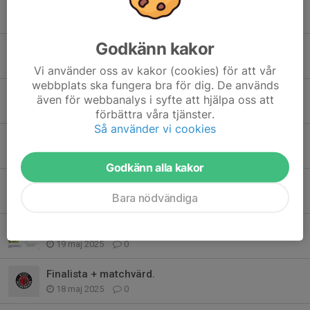
OBS TISDAG 28/4!!
22 apr, 11:34
0
Godkänn kakor
Det börjar närma sig!
3 apr, 17:45
0
Vi använder oss av kakor (cookies) för att vår
webbplats ska fungera bra för dig. De används
Höstens fikalista + matchvärdar
även för webbanalys i syfte att hjälpa oss att
20 aug 2025
0
förbättra våra tjänster.
Så använder vi cookies
Kort info om tejpning av fot
22 jun 2025
1
Godkänn alla kakor
Samåkning till Lycksele
Bara nödvändiga
25 maj 2025
4
Fikalista + matchvärd
19 maj 2025
0
Finalista + matchvärd.
18 maj 2025
0