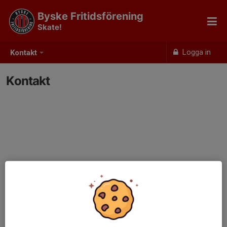
Byske Fritidsförening
Skate!
Logga in
Kontakt
Kontakt