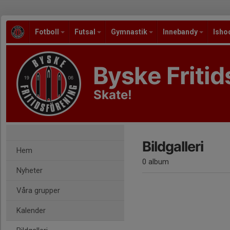
Fotboll
Futsal
Gymnastik
Innebandy
Isho
Byske Fritid
Skate!
Bildgalleri
Hem
0 album
Nyheter
Våra grupper
Kalender