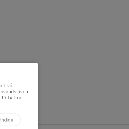
att vår
 används även
t förbättra
ändiga