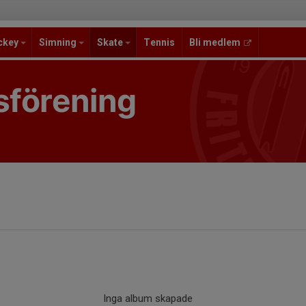
ckey
Simning
Skate
Tennis
Bli medlem
sförening
Inga album skapade