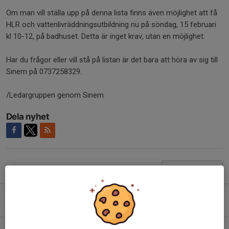
Om man vill ställa upp på denna lista finns även möjlighet att få
HLR och vattenlivräddningsutbildning nu på söndag, 15 februari
kl 10-12, på badhuset. Detta är inget krav, utan en möjlighet.
Har du frågor eller vill stå på listan är det bara att höra av sig till
Sinem på 0737258329.
/Ledargruppen genom Sinem
Dela nyhet
Tidigare nyheter
Familjedag 12 april
7 apr, 16:49
0
Ingen träning idag, 15/3