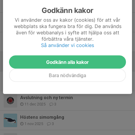
15 mar, 11:08
0
Godkänn kakor
Träning idag
Vi använder oss av kakor (cookies) för att vår
webbplats ska fungera bra för dig. De används
8 mar, 10:43
0
även för webbanalys i syfte att hjälpa oss att
förbättra våra tjänster.
Inställd träning
Så använder vi cookies
24 feb, 19:47
0
Extra föräldrar
Godkänn alla kakor
10 feb, 21:18
0
Bara nödvändiga
Start 18e januari
11 jan, 22:25
1
Avslutning och ny termin
11 dec 2025
3
Höstens simomgång
1 nov 2025
3