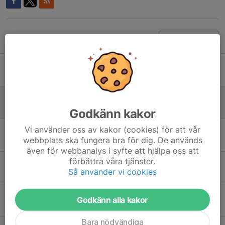
Tidigare nyheter
Familjedag 12 april
7 apr, 16:49
0
Träning idag 🎉
8 mar, 10:43
0
Godkänn kakor
Vi använder oss av kakor (cookies) för att vår
Inställd träning 1 mars
webbplats ska fungera bra för dig. De används
24 feb, 19:47
0
även för webbanalys i syfte att hjälpa oss att
förbättra våra tjänster.
På söndag kör vi igång!
Så använder vi cookies
10 feb, 21:32
0
Inför start
Godkänn alla kakor
4 feb, 19:10
0
Bara nödvändiga