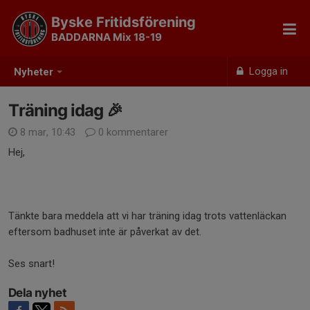
Byske Fritidsförening
BADDARNA Mix 18-19
Logga in
Nyheter
Träning idag 🎉
8 mar, 10:43
0 kommentarer
Hej,
Tänkte bara meddela att vi har träning idag trots vattenläckan
eftersom badhuset inte är påverkat av det.
Ses snart!
Dela nyhet