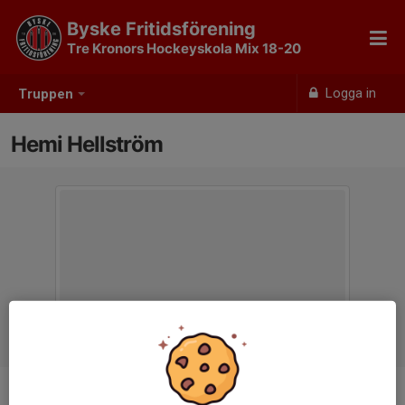
Byske Fritidsförening
Tre Kronors Hockeyskola Mix 18-20
Logga in
Truppen
Hemi Hellström
Position
-