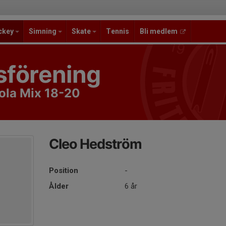
ckey
Simning
Skate
Tennis
Bli medlem
sförening
ola Mix 18-20
Cleo Hedström
Position
-
Ålder
6 år