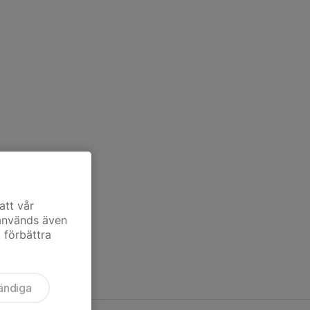
att vår
 används även
t förbättra
ändiga