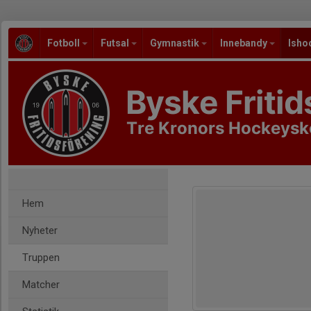
Fotboll
Futsal
Gymnastik
Innebandy
Isho
Byske Fritid
Tre Kronors Hockeysk
Hem
Nyheter
Truppen
Matcher