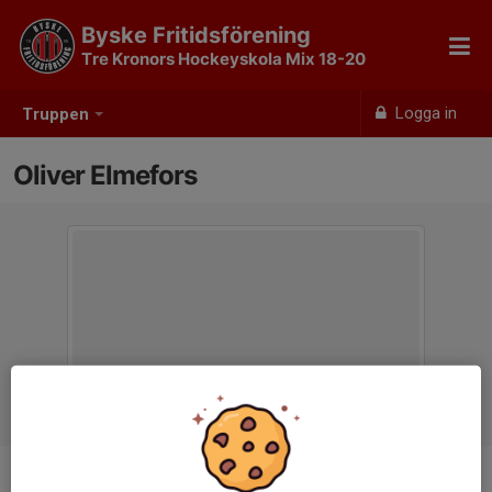
Byske Fritidsförening
Tre Kronors Hockeyskola Mix 18-20
Logga in
Truppen
Oliver Elmefors
Position
-