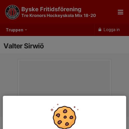
Byske Fritidsförening
Tre Kronors Hockeyskola Mix 18-20
Logga in
Truppen
Valter Sirwiö
Position
-