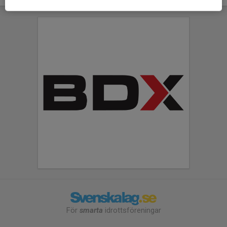
För
smarta
idrottsföreningar