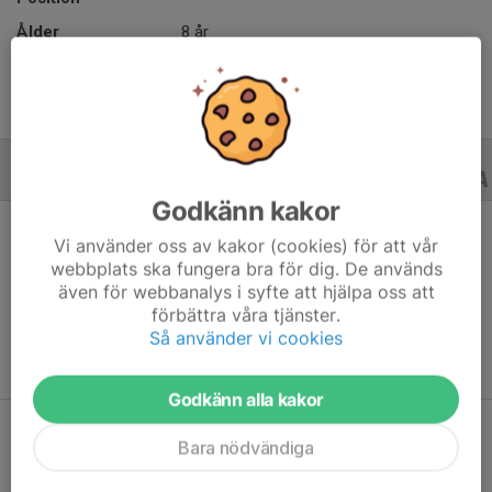
Ålder
8 år
ALLA SERIER
ALLA ÅR
Godkänn kakor
Vi använder oss av kakor (cookies) för att vår
webbplats ska fungera bra för dig. De används
även för webbanalys i syfte att hjälpa oss att
Ingen statistik finns för detta år
förbättra våra tjänster.
Så använder vi cookies
Godkänn alla kakor
Bara nödvändiga