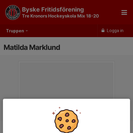
Byske Fritidsförening
Tre Kronors Hockeyskola Mix 18-20
Logga in
Truppen
Matilda Marklund
Titel
Tränare