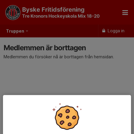
Byske Fritidsförening
Tre Kronors Hockeyskola Mix 18-20
Logga in
Truppen
Medlemmen är borttagen
Medlemmen du försöker nå är borttagen från hemsidan.