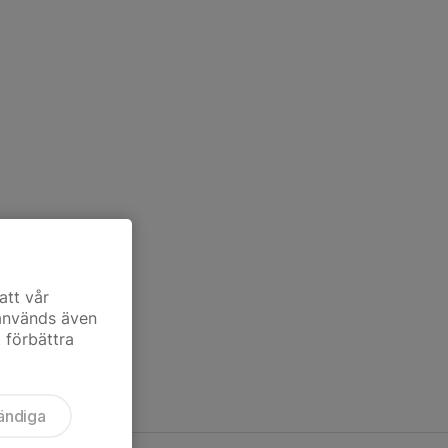
att vår
 används även
t förbättra
ändiga