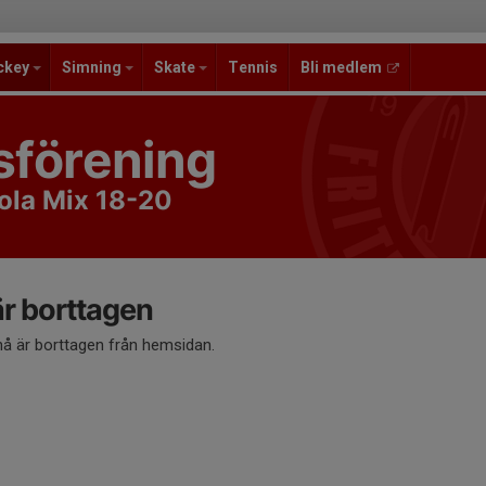
ckey
Simning
Skate
Tennis
Bli medlem
sförening
ola Mix 18-20
 borttagen
 är borttagen från hemsidan.