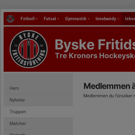
Fotboll
Futsal
Gymnastik
Innebandy
Isho
Byske Fritid
Tre Kronors Hockeysk
Medlemmen är
Hem
Medlemmen du försöker nå
Nyheter
Truppen
Matcher