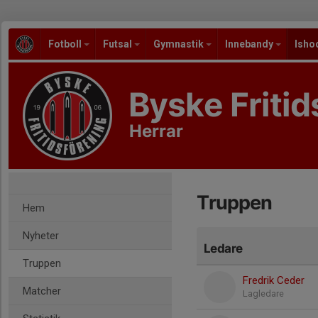
Fotboll
Futsal
Gymnastik
Innebandy
Isho
Byske Fritid
Herrar
Truppen
Hem
Nyheter
Ledare
Truppen
Fredrik Ceder
Matcher
Lagledare