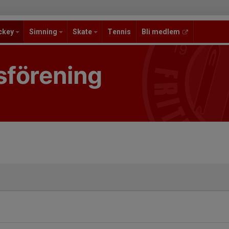
ckey
Simning
Skate
Tennis
Bli medlem
sförening