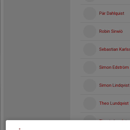
Pär Dahlquist
Robin Sirwiö
Sebastian Karls
Simon Edström
Simon Lindqvist
Theo Lundqvist
Timoty Lundste