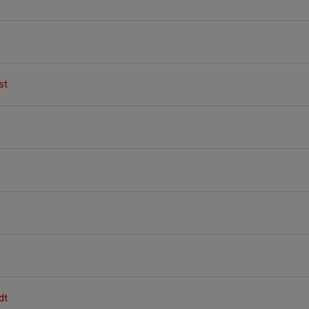
st
dt