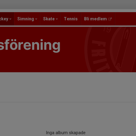
ckey
Simning
Skate
Tennis
Bli medlem
sförening
Inga album skapade