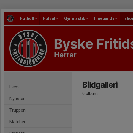
Fotboll
Futsal
Gymnastik
Innebandy
Isho
Byske Fritid
Herrar
Bildgalleri
Hem
0 album
Nyheter
Truppen
Matcher