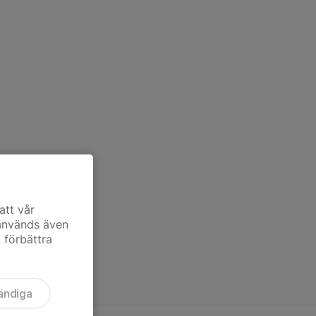
att vår
 används även
t förbättra
ändiga