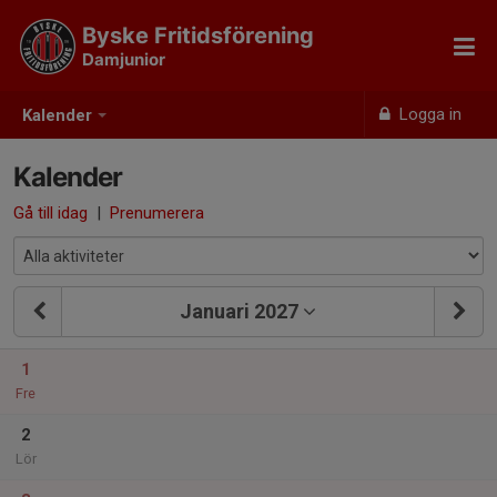
Byske Fritidsförening
Damjunior
Logga in
Kalender
Kalender
Gå till idag
|
Prenumerera
Januari 2027
1
Fre
2
Lör