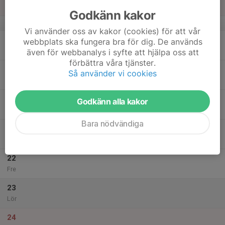
Sön
Godkänn kakor
v.3
Vi använder oss av kakor (cookies) för att vår
18
webbplats ska fungera bra för dig. De används
Mån
även för webbanalys i syfte att hjälpa oss att
förbättra våra tjänster.
19
Så använder vi cookies
Tis
20
Godkänn alla kakor
Ons
Bara nödvändiga
21
Tor
22
Fre
23
Lör
24