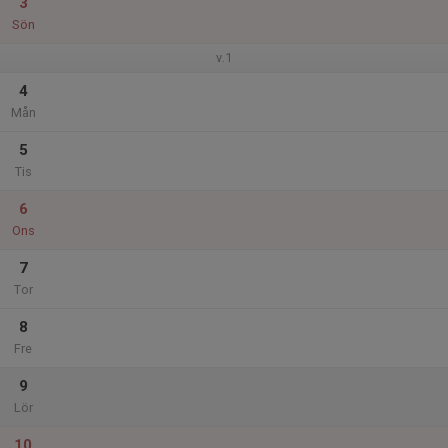
3
Sön
v.1
4
Mån
5
Tis
6
Ons
7
Tor
8
Fre
9
Lör
10