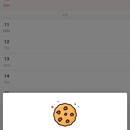
Sön
v.2
11
Mån
12
Tis
13
Ons
14
Tor
15
Fre
16
Lör
17