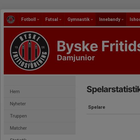
Fotboll
Futsal
Gymnastik
Innebandy
Isho
Byske Fritid
Damjunior
Spelarstatisti
Hem
Nyheter
Spelare
Truppen
Matcher