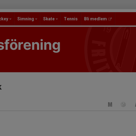
ckey
Simning
Skate
Tennis
Bli medlem
sförening
k