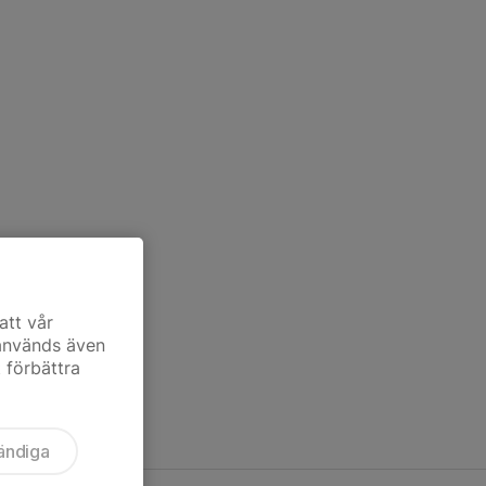
att vår
 används även
t förbättra
ändiga