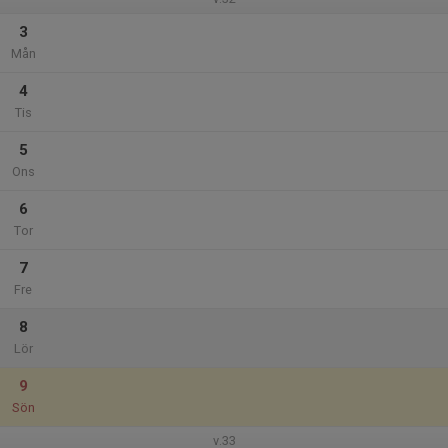
3
Mån
4
Tis
5
Ons
6
Tor
7
Fre
8
Lör
9
Sön
v.33