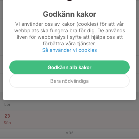
17
Godkänn kakor
Mån
Vi använder oss av kakor (cookies) för att vår
18
webbplats ska fungera bra för dig. De används
Tis
även för webbanalys i syfte att hjälpa oss att
19
förbättra våra tjänster.
Så använder vi cookies
Ons
20
Godkänn alla kakor
Tor
21
Bara nödvändiga
Fre
22
Lör
23
Sön
v.35