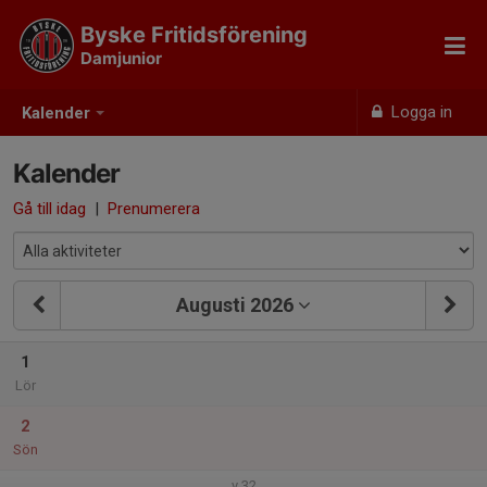
Byske Fritidsförening
Damjunior
Logga in
Kalender
Kalender
Gå till idag
|
Prenumerera
Augusti 2026
1
Lör
2
Sön
v.32