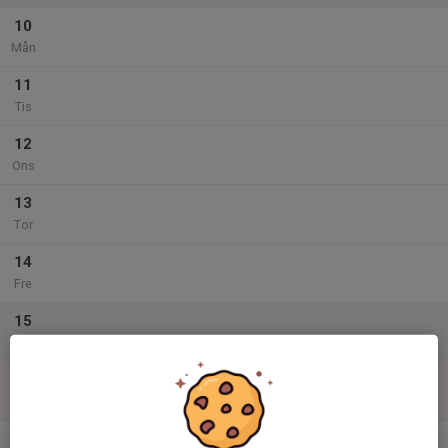
10
Mån
11
Tis
12
Ons
13
Tor
14
Fre
15
Lör
16
Sön
v.34