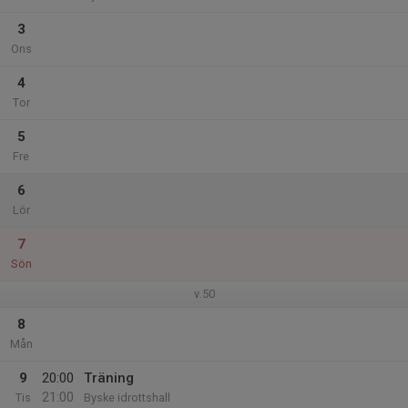
3
Ons
4
Tor
5
Fre
6
Lör
7
Sön
v.50
8
Mån
9
20:00
Träning
21:00
Tis
Byske idrottshall