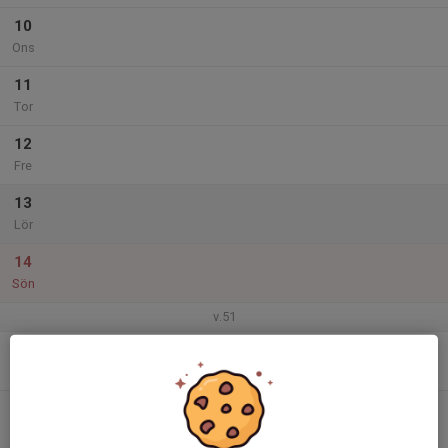
10
Ons
11
Tor
12
Fre
13
Lör
14
Sön
v.51
15
Mån
16
20:00
Träningsmatch
21:30
Tis
Byske idrottshall