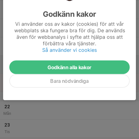
17
Godkänn kakor
Ons
Vi använder oss av kakor (cookies) för att vår
18
webbplats ska fungera bra för dig. De används
Tor
även för webbanalys i syfte att hjälpa oss att
19
förbättra våra tjänster.
Så använder vi cookies
Fre
20
Godkänn alla kakor
Lör
21
Bara nödvändiga
Sön
v.52
22
Mån
23
Tis