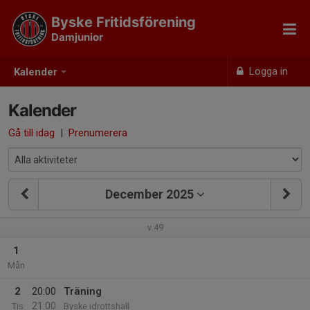
Byske Fritidsförening
Damjunior
Logga in
Kalender
Kalender
Gå till idag
|
Prenumerera
December 2025
v.49
1
Mån
2
20:00
Träning
21:00
Tis
Byske idrottshall