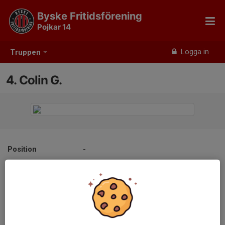
Byske Fritidsförening
Pojkar 14
Logga in
Truppen
4. Colin G.
Position
-
Ålder
12 år