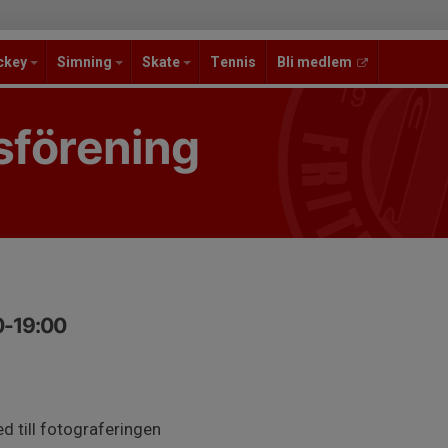
ckey
Simning
Skate
Tennis
Bli medlem
sförening
0-19:00
d till fotograferingen