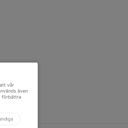
att vår
 används även
t förbättra
ändiga