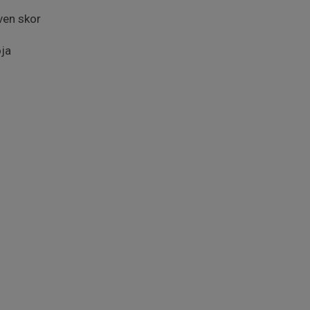
ven skor
öja