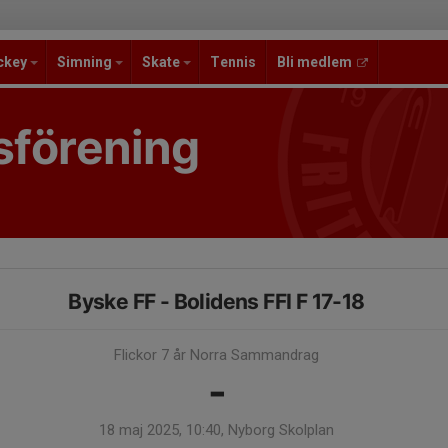
ckey
Simning
Skate
Tennis
Bli medlem
sförening
Byske FF - Bolidens FFI F 17-18
Flickor 7 år Norra Sammandrag
-
18 maj 2025, 10:40, Nyborg Skolplan