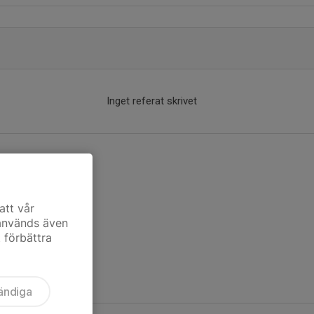
Inget referat skrivet
att vår
 används även
t förbättra
ändiga