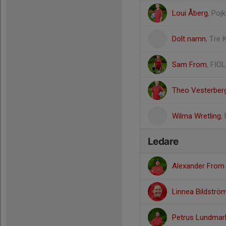
Loui Åberg
, Poj
Dolt namn
, Tre
Sam From
, FIO
Theo Vesterber
Wilma Wretling
,
Ledare
Alexander Fro
Linnea Bildströ
Petrus Lundma