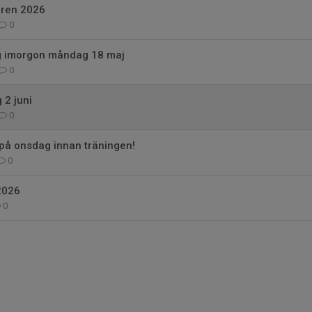
åren 2026
0
ng imorgon måndag 18 maj
0
 2 juni
0
på onsdag innan träningen!
0
2026
0