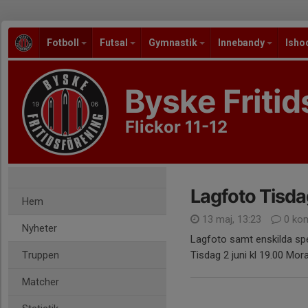
Fotboll
Futsal
Gymnastik
Innebandy
Isho
Byske Fritid
Flickor 11-12
Lagfoto Tisdag
Hem
13 maj, 13:23
0 ko
Nyheter
Lagfoto samt enskilda spel
Truppen
Tisdag 2 juni kl 19.00 Mor
Matcher