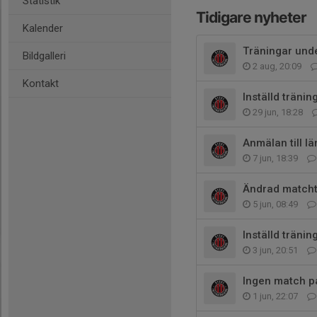
Statistik
Tidigare nyheter
Kalender
Träningar und
Bildgalleri
2 aug, 20:09
Kontakt
Inställd tränin
29 jun, 18:28
Anmälan till l
7 jun, 18:39
Ändrad matcht
5 jun, 08:49
Inställd tränin
3 jun, 20:51
Ingen match p
1 jun, 22:07