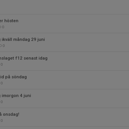
er hösten
0
g ikväll måndag 29 juni
0
änslaget f12 senast idag
0
id på söndag
0
g imorgon 4 juni
0
å onsdag!
0