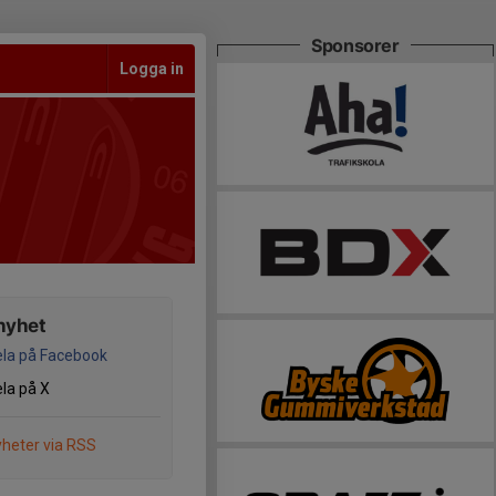
Sponsorer
Logga in
nyhet
la på Facebook
la på X
heter via RSS