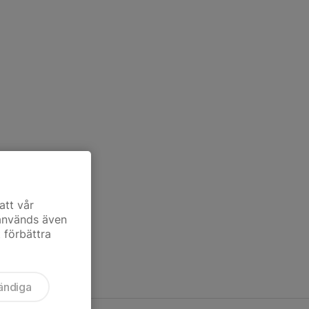
att vår
 används även
t förbättra
ändiga