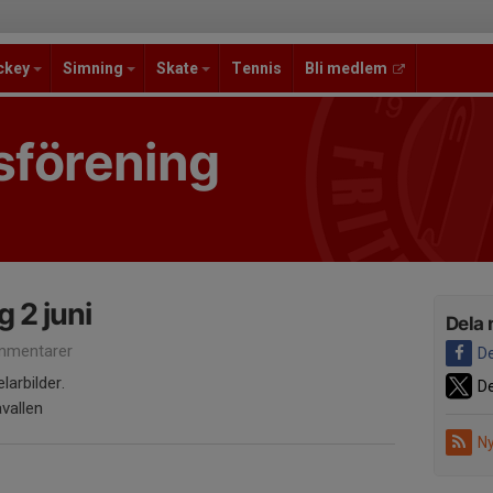
ckey
Simning
Skate
Tennis
Bli medlem
sförening
 2 juni
Dela 
mmentarer
De
arbilder.
De
avallen
Ny