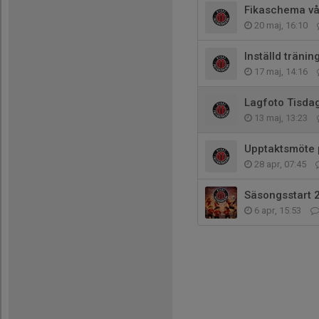
Fikaschema v
20 maj, 16:10
Inställd träni
17 maj, 14:16
Lagfoto Tisdag
13 maj, 13:23
Upptaktsmöte 
28 apr, 07:45
Säsongsstart 
6 apr, 15:53