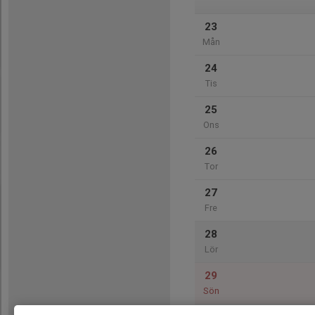
23
Mån
24
Tis
25
Ons
26
Tor
27
Fre
28
Lör
29
Sön