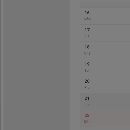
16
Mån
17
Tis
18
Ons
19
Tor
20
Fre
21
Lör
22
Sön