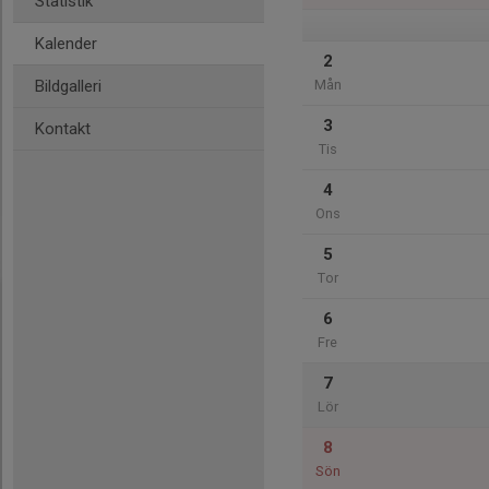
Statistik
Kalender
2
Bildgalleri
Mån
3
Kontakt
Tis
4
Ons
5
Tor
6
Fre
7
Lör
8
Sön