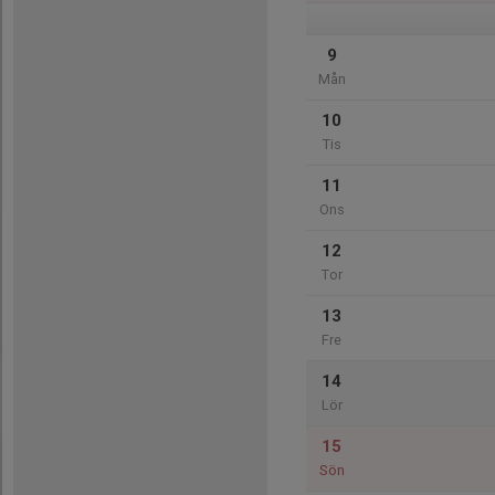
9
Mån
10
Tis
11
Ons
12
Tor
13
Fre
14
Lör
15
Sön