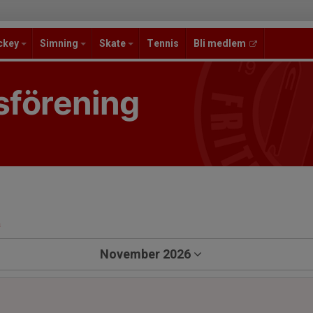
ckey
Simning
Skate
Tennis
Bli medlem
sförening
a
November 2026