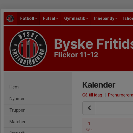
Fotboll
Futsal
Gymnastik
Innebandy
Isho
Byske Fritid
Flickor 11-12
Kalender
Hem
Gå till idag
|
Prenumerer
Nyheter
Truppen
Matcher
1
Sön