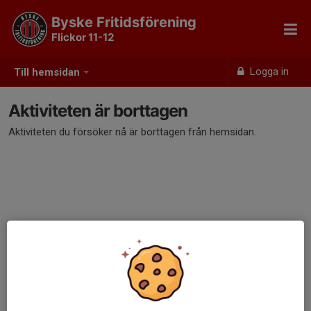
Byske Fritidsförening
Flickor 11-12
Logga in
Till hemsidan
Aktiviteten är borttagen
Aktiviteten du försöker nå är borttagen från hemsidan.