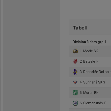
Tabell
Division 3 dam grp 1
1. Medle SK
2. Betsele IF
3. Rönnskär Railcare
4. Sunnanå SK 3
5. Morön BK
6. Clemensnäs IF