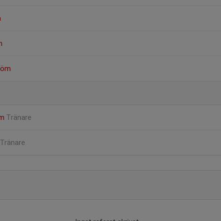
n
n
tröm
öm
Tränare
Tränare