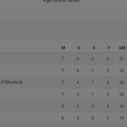
Inget referat skrivet
M
V
O
F
GM
7
5
2
0
21
7
4
1
2
24
 IF/Myckle IK
7
4
1
2
20
7
3
1
3
20
8
2
3
3
16
8
3
0
5
19