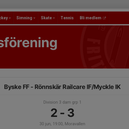
ckey
Simning
Skate
Tennis
Bli medlem
sförening
Byske FF - Rönnskär Railcare IF/Myckle IK
Division 3 dam grp 1
2 - 3
30 jun, 19:00, Moravallen