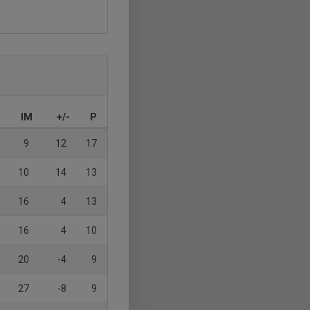
IM
+/-
P
9
12
17
10
14
13
16
4
13
16
4
10
20
-4
9
27
-8
9