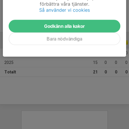
förbättra våra tjänster.
Ålder
17 år
Så använder vi cookies
Godkänn alla kakor
Bara nödvändiga
ALLA SERIER
ALLA ÅR
2026
6
0
0
0
2025
15
0
0
0
Totalt
21
0
0
0