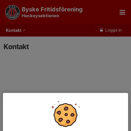
Byske Fritidsförening
Hockeysektionen
Logga in
Kontakt
Kontakt