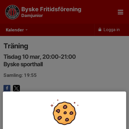
Byske Fritidsförening
Damjunior
Logga in
Kalender
Träning
Tisdag 10 mar, 20:00-21:00
Byske sporthall
Samling: 19:55