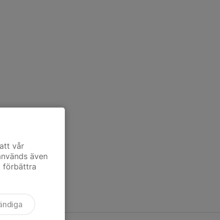
att vår
 används även
t förbättra
ändiga