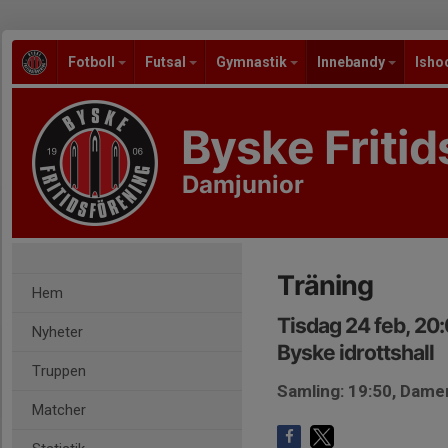
Fotboll
Futsal
Gymnastik
Innebandy
Isho
Byske Fritid
Damjunior
Träning
Hem
Tisdag 24 feb, 20
Nyheter
Byske idrottshall
Truppen
Samling: 19:50, Dam
Matcher