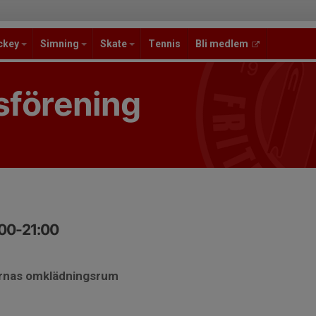
ckey
Simning
Skate
Tennis
Bli medlem
sförening
:00-21:00
ernas omklädningsrum