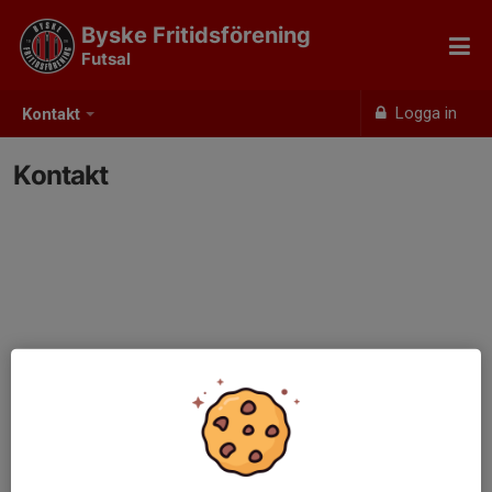
Byske Fritidsförening
Futsal
Logga in
Kontakt
Kontakt