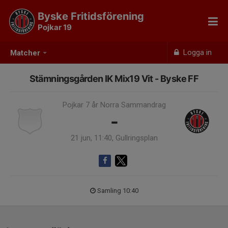
Byske Fritidsförening
Pojkar 19
Logga in
Matcher
Stämningsgården IK Mix19 Vit - Byske FF
Pojkar 7 år Norra Sammandrag
-
21 jun, 11:40, Gullringsplan
Samling 10:40