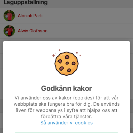
Laguppställning
Aloniab Parti
Alwin Olofsson
Aman Ibrahim Nasr
Hjalmar Lundgren
Liam Gustavsson
Godkänn kakor
Yngve Bergman
Vi använder oss av kakor (cookies) för att vår
webbplats ska fungera bra för dig. De används
Ledare
även för webbanalys i syfte att hjälpa oss att
förbättra våra tjänster.
Anna Renström
Assisterande tränare
Så använder vi cookies